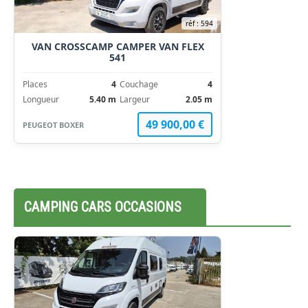
réf : 594
VAN CROSSCAMP CAMPER VAN FLEX
541
Places
4
Couchage
4
Longueur
5.40 m
Largeur
2.05 m
49 900,00 €
PEUGEOT BOXER
CAMPING CARS OCCASIONS