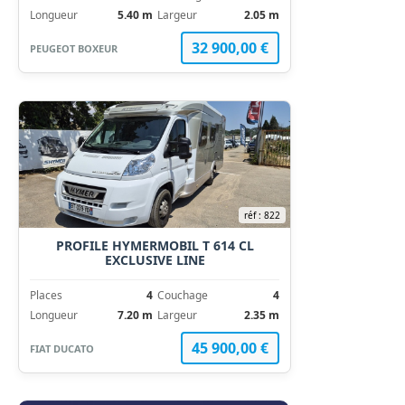
Longueur
5.40 m
Largeur
2.05 m
32 900,00 €
PEUGEOT BOXEUR
réf : 822
PROFILE HYMERMOBIL T 614 CL
EXCLUSIVE LINE
Places
4
Couchage
4
Longueur
7.20 m
Largeur
2.35 m
45 900,00 €
FIAT DUCATO