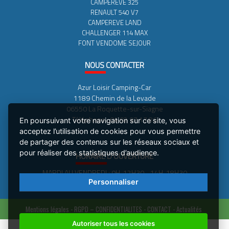
CAMPEREVE 325
RENAULT 540 V7
CAMPEREVE LAND
CHALLENGER 114 MAX
FONT VENDOME SEJOUR
NOUS
CONTACTER
Azur Loisir Camping-Car
1189 Chemin de la Levade
06550 La Roquette-sur-Siagne
Téléphone : 04 92 97 17 86
En poursuivant votre navigation sur ce site, vous
acceptez l’utilisation de cookies pour vous permettre
de partager des contenus sur les réseaux sociaux et
pour réaliser des statistiques d’audience.
HORAIRE
D'OUVERTURE
MARDI AU VENDREDI : 9H-12H30 - 14H-18H30
Personnaliser
SAMEDI : 9H-12H30 - 14H00 - 18H00
Mentions légales -
RGPD – CONFIDENTIALITES -
CONTACT -
Actualités
Autoriser tous les cookies