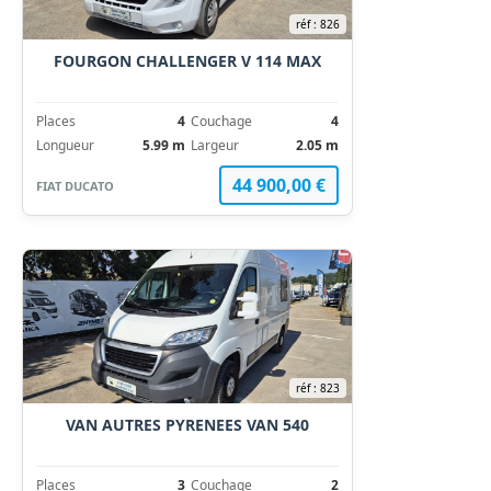
réf : 826
FOURGON CHALLENGER V 114 MAX
Places
4
Couchage
4
Longueur
5.99 m
Largeur
2.05 m
44 900,00 €
FIAT DUCATO
réf : 823
VAN AUTRES PYRENEES VAN 540
Places
3
Couchage
2